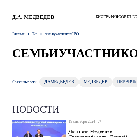
Д.А. МЕДВЕДЕВ
БИОГРАФИЯ
СОВЕТ Б
Главная
Тег
семьиучастниковСВО
СЕМЬИУЧАСТНИК
ДАМЕДВЕДЕВ
МЕДВЕДЕВ
ПЕРВИЧК
Связанные теги
НОВОСТИ
19 сентября 2024
Дмитрий Медведев: