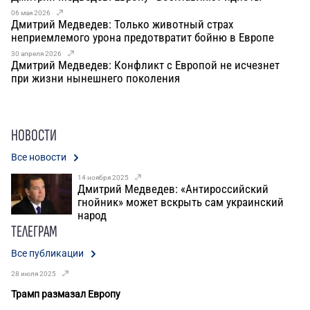
06 мая 2026
Дмитрий Медведев: Только животный страх
неприемлемого урона предотвратит бойню в Европе
30 апреля 2026
Дмитрий Медведев: Конфликт с Европой не исчезнет
при жизни нынешнего поколения
НОВОСТИ
Все новости
14 ноября 2025
Дмитрий Медведев: «Антироссийский
гнойник» может вскрыть сам украинский
народ
ТЕЛЕГРАМ
Все публикации
28 июля 2025
18
Трамп размазал Европу
Ев
пр