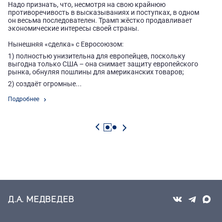
Надо признать, что, несмотря на свою крайнюю
противоречивость в высказываниях и поступках, в одном
Не
он весьма последователен. Трамп жёстко продавливает
ро
экономические интересы своей страны.
се
ба
Нынешняя «сделка» с Евросоюзом:
на
во
1) полностью унизительна для европейцев, поскольку
выгодна только США – она снимает защиту европейского
Та
рынка, обнуляя пошлины для американских товаров;
ди
Ев
2) создаёт огромные...
об
Подробнее
По
Д.А. МЕДВЕДЕВ