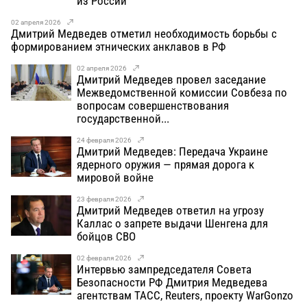
из России
02 апреля 2026
Дмитрий Медведев отметил необходимость борьбы с
формированием этнических анклавов в РФ
02 апреля 2026
Дмитрий Медведев провел заседание
Межведомственной комиссии Совбеза по
вопросам совершенствования
государственной...
24 февраля 2026
Дмитрий Медведев: Передача Украине
ядерного оружия — прямая дорога к
мировой войне
23 февраля 2026
Дмитрий Медведев ответил на угрозу
Каллас о запрете выдачи Шенгена для
бойцов СВО
02 февраля 2026
Интервью зампредседателя Совета
Безопасности РФ Дмитрия Медведева
агентствам ТАСС, Reuters, проекту WarGonzo