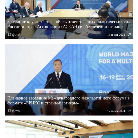
Заседание круглого стола «Роль ответственных политических сил
России и стран Ассоциации (АСЕАН) в обеспечении финансово-
экономической безопасности суверенных государств»
13
фото
18 июня 2024
Пленарное заседание Международного межпартийного форума в
формате «БРИКС и страны-партнеры»
13
фото
17 июня 2024