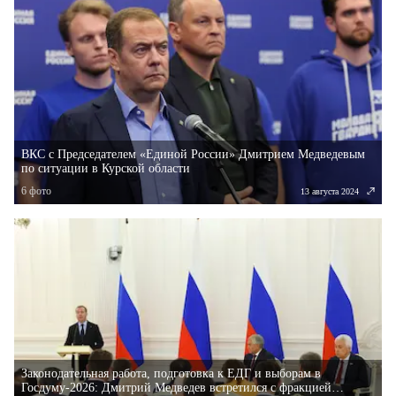
ВКС с Председателем «Единой России» Дмитрием Медведевым
по ситуации в Курской области
6
фото
13 августа 2024
Законодательная работа, подготовка к ЕДГ и выборам в
Госдуму-2026: Дмитрий Медведев встретился с фракцией